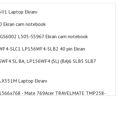
I1 Laptop Ekranı
 Ekran cam notebook
GS6002 L505-S5967 Ekran cam notebook
4-SLC1 LP156WF4-SLB2 40 pin Ekran
F4 SL BA, LP156WF4 (SL) (BA)6 SLB5 SLB7
X551M Laptop Ekranı
1366x768 - Mate 769Acer TRAVELMATE TMP258-
bs107nt Ekranı
UF FL5600UJ F540SC F541NC Ekran
-A01 Laptop Ekranı