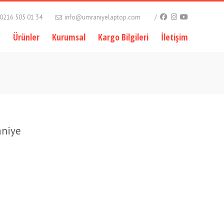
0216 505 01 34
info@umraniyelaptop.com
e
Ürünler
Kurumsal
Kargo Bilgileri
İletişim
aniye