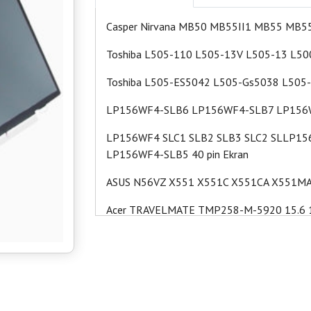
Casper Nirvana MB50 MB55II1 MB55 MB55I
Toshiba L505-110 L505-13V L505-13 L500
Toshiba L505-ES5042 L505-Gs5038 L505-
LP156WF4-SLB6 LP156WF4-SLB7 LP156WF
LP156WF4 SLC1 SLB2 SLB3 SLC2 SLLP156W
LP156WF4-SLB5 40 pin Ekran
ASUS N56VZ X551 X551C X551CA X551MA 
Acer TRAVELMATE TMP258-M-5920 15.6 
M-5920 15.6 1366x768 Ekranı
HP 15-bs153nt 15-bs154nt 15-bs107nt15-
ASUS X556 F555Y F555YA F555YI FL5900
Casper Nirvana C500 C700 C300 lp156at37