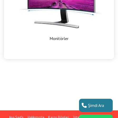
Monitörler
Şimdi Ara
Ana Sayfa
Hakkımızda
Kargo Bilgileri
İptal ve İade Koşulları